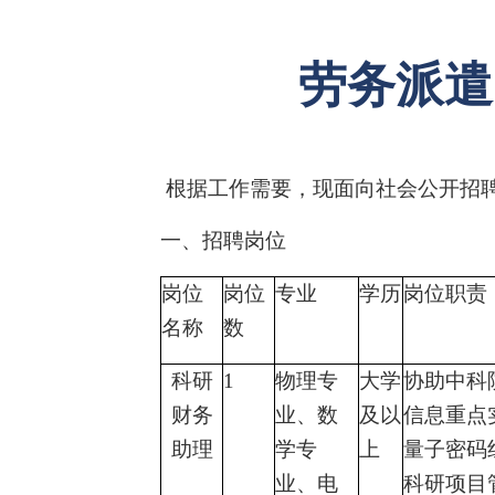
劳务派遣
根据工作需要，现面向社会公开招
一、招聘岗位
岗位
岗位
专业
学历
岗位职责
名称
数
科研
1
物理专
大学
协助中科
财务
业、数
及以
信息重点
助理
学专
上
量子密码
业、电
科研项目