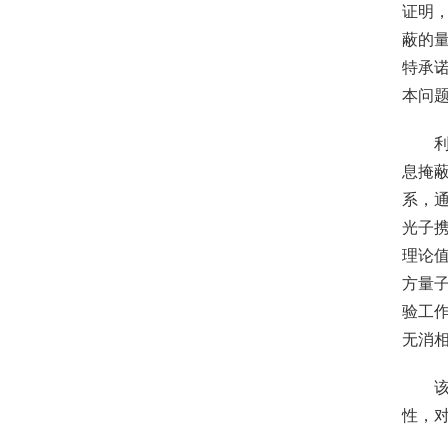
证明
蔽的
特承
本问
息掩
系，
光子
理论值
方量
验工作[
无消
性，