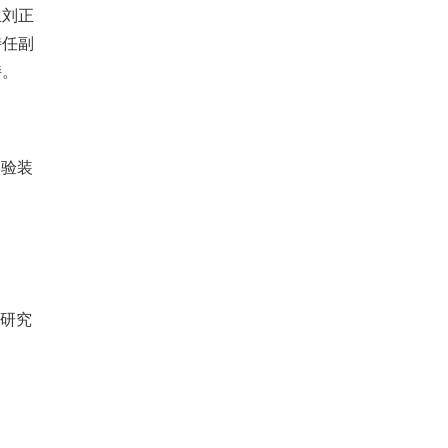
生刘正
特任副
持。
实验装
研究