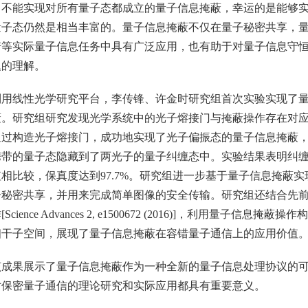
，不能实现对所有量子态都成立的量子信息掩蔽，幸运的是能够
量子态仍然是相当丰富的。量子信息掩蔽不仅在量子秘密共享，
诺等实际量子信息任务中具有广泛应用，也有助于对量子信息守
题的理解。
利用线性光学研究平台，李传锋、许金时研究组首次实验实现了
蔽。研究组研究发现光学系统中的光子熔接门与掩蔽操作存在对
通过构造光子熔接门，成功地实现了光子偏振态的量子信息掩蔽
携带的量子态隐藏到了两光子的量子纠缠态中。实验结果表明纠
相比较，保真度达到97.7%。研究组进一步基于量子信息掩蔽实
子秘密共享，并用来完成简单图像的安全传输。研究组还结合先
Science Advances 2, e1500672 (2016)]，利用量子信息掩蔽操
相干子空间，展现了量子信息掩蔽在容错量子通信上的应用价值
该成果展示了量子信息掩蔽作为一种全新的量子信息处理协议的
对保密量子通信的理论研究和实际应用都具有重要意义。