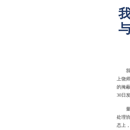
上饶
的掩蔽
30日
量
处理
态上，