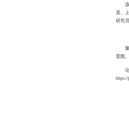
昊、
研究
置图
https:/