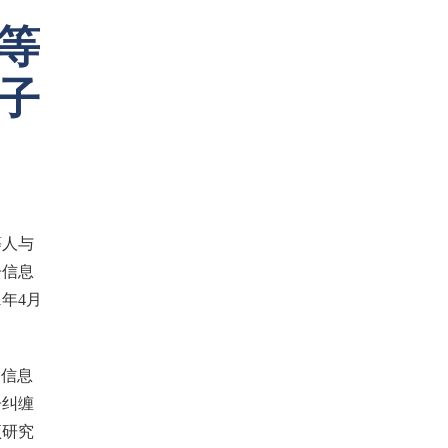
等
子
等人与
子信息
年4月
一种信息
子纠缠
项研究