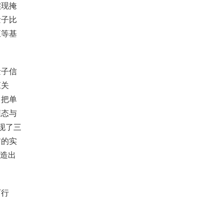
实现掩
量子比
恒等基
量子信
应关
，把单
缠态与
现了三
前的实
作构造出
。
可行